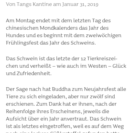
Von
Tangs Kantine
am
Januar 31, 2019
Am Montag endet mit dem letzten Tag des
chine­si­schen Mond­ka­len­ders das Jahr des
Hundes und es beginnt mit dem zwei­wö­chigen
Früh­lings­fest das Jahr des Schweins.
Das Schwein ist das letzte der 12 Tier­kreis­zei­
chen und verheißt – wie auch im Westen – Glück
und Zufrie­den­heit.
Der Sage nach hat Buddha zum Neujahrs­fest alle
Tiere zu sich einge­laden, aber nur zwölf sind
erschienen. Zum Dank hat er ihnen, nach der
Reihen­folge ihres Erschei­nens, jeweils die
Aufsicht über ein Jahr anver­traut. Das Schwein
ist als letztes einge­troffen, weil es auf dem Weg