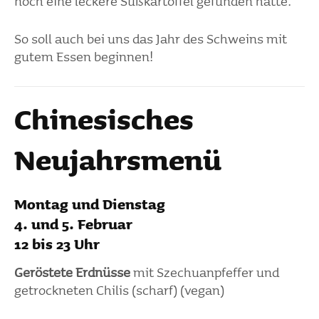
noch eine leckere Süßkar­toffel gefunden hatte.
So soll auch bei uns das Jahr des Schweins mit
gutem Essen beginnen!
Chine­si­sches
Neujahrs­menü
Montag und Dienstag
4. und 5. Februar
12 bis 23 Uhr
Gerös­tete Erdnüsse
mit Szechu­an­pfeffer und
getrock­neten Chilis (scharf) (vegan)