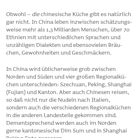
D
Obwohl –
die
chine­si­sche Küche gibt es natür­lich
b
gar nicht. In China leben inzwi­schen schät­zungs­
i
weise mehr als 1,3 Milli­arden Menschen, über 70
Ethnien mit unter­schied­li­chen Spra­chen und
unzäh­ligen Dialekten und eben­so­vielen Bräu­
chen, Gewohn­heiten und Geschmä­ckern.
In China wird übli­cher­weise grob zwischen
Norden und Süden und vier großen Regio­nal­kü­
chen unter­schieden: Szechuan, Peking, Shanghai
(Fujian) und Kanton. Aber auch Chinesen reisen,
so daß nicht nur die Nudeln nach Italien,
sondern auch die verschie­denen Regio­nal­kü­chen
in die anderen Landes­teile gekommen sind.
Dementspre­chend werden auch im Norden
gerne kanto­ne­si­sche Dim Sum und in Shanghai