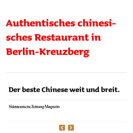
Authen­ti­sches chine­si­
sches Restau­rant in
Berlin-Kreuz­berg
Der beste Chinese weit und breit.
­
en