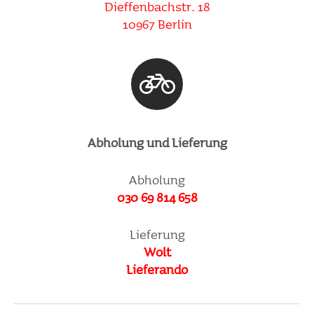
Dief­fen­bachstr. 18
10967 Berlin
Abho­lung und Liefe­rung
Abho­lung
030 69 814 658
Liefe­rung
Wolt
Lieferando