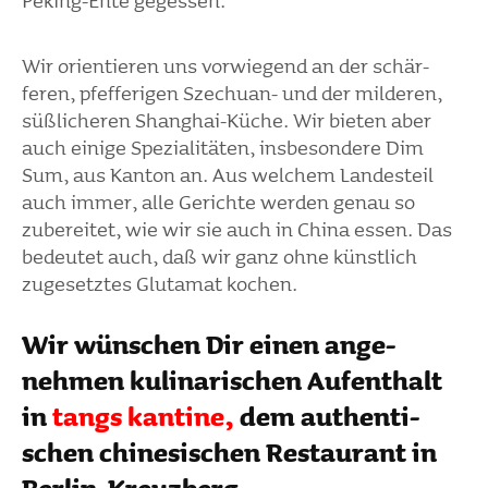
Peking-Ente gegessen.
Wir orien­tieren uns vorwie­gend an der schär­
feren, pfef­fe­rigen Szechuan- und der milderen,
süßli­cheren Shanghai-Küche. Wir bieten aber
auch einige Spezia­li­täten, insbe­son­dere Dim
Sum, aus Kanton an. Aus welchem Landes­teil
auch immer, alle Gerichte werden genau so
zube­reitet, wie wir sie auch in China essen. Das
bedeutet auch, daß wir ganz ohne künst­lich
zuge­setztes Glut­amat kochen.
Wir wünschen Dir einen ange­
nehmen kuli­na­ri­schen Aufent­halt
in
tangs kantine,
dem authen­ti­
schen chine­si­schen Restau­rant in