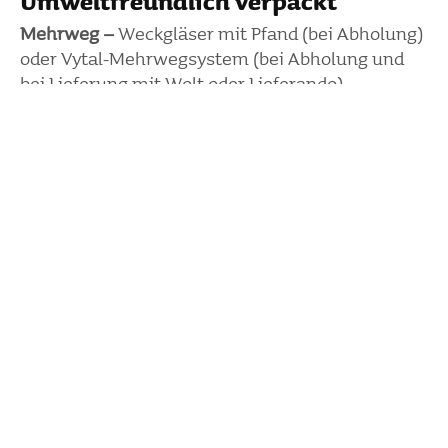
Umwelt­freund­lich verpackt
Mehrweg –
Weck­gläser mit Pfand (bei Abho­lung)
oder Vytal-Mehr­­we­g­­system (bei Abho­lung und
bei Liefe­rung mit Wolt oder Lieferando).
oder
Einweg –
aus Zucker­rohr­fa­sern, die bei der
Herstel­lung von Rohr­zu­cker übrig bleiben oder
aus Kraft­pa­pier, biolo­gisch abbaubar und
kompos­tierbar.
Aktuell