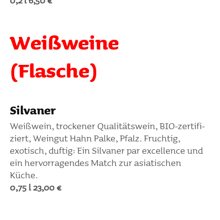
0,2 l 6,50 €
Weiß­weine
(Flasche)
Silvaner
Weiß­wein, trockener Quali­täts­wein, BIO-zerti­fi­
ziert, Weingut Hahn Palke, Pfalz. Fruchtig,
exotisch, duftig: Ein Silvaner par excel­lence und
ein hervor­ra­gendes Match zur asia­ti­schen
Küche.
0,75 l 23,00 €
Weisser Burgunder Kabi­nett