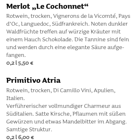
Merlot „Le Cochonnet“
Rotwein, trocken, Vigne­rons de la Vicomté, Pays
d’Oc, Languedoc, Südfrank­reich. Noten dunkler
Wald­früchte treffen auf würzige Kräuter mit
einem Hauch Scho­ko­lade. Die Tannine sind fein
und werden durch eine elegante Säure aufge­
fangen.
0,2 l 5,50 €
Primi­tivo Atria
Rotwein, trocken, Di Camillo Vini, Apulien,
Italien.
Verfüh­re­ri­scher voll­mun­diger Char­meur aus
Südita­lien. Satte Kirsche, Pflaumen mit süßen
Gewürzen und etwas Mandel­bitter im Abgang.
Samtige Struktur.
0,2 l 6,00 €