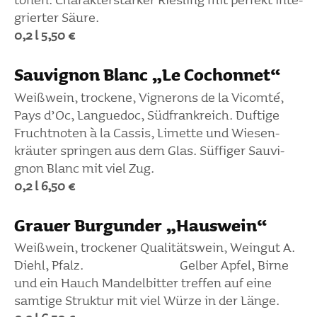
tönen. Charak­ter­starker Ries­ling mit perfekt inte­
grierter Säure.
0,2 l 5,50 €
Sauvi­gnon Blanc „Le Cochonnet“
Weiß­wein, trockene, Vigne­rons de la Vicomté,
Pays d’Oc, Languedoc, Südfrank­reich. Duftige
Frucht­noten à la Cassis, Limette und Wiesen­
kräuter springen aus dem Glas. Süffiger Sauvi­
gnon Blanc mit viel Zug.
0,2 l 6,50 €
Grauer Burgunder „Haus­wein“
Weiß­wein, trockener Quali­täts­wein, Weingut A.
Diehl, Pfalz. Gelber Apfel, Birne
und ein Hauch Mandel­bitter treffen auf eine
samtige Struktur mit viel Würze in der Länge.