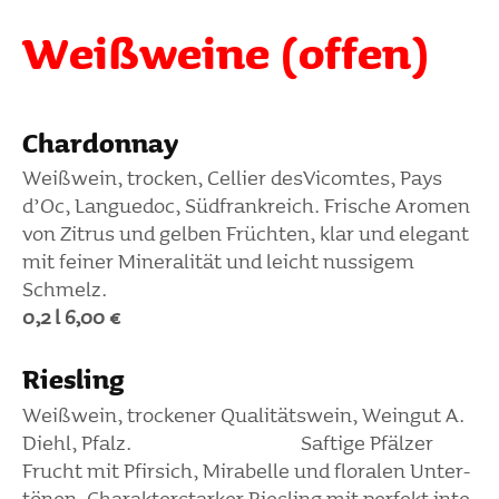
Weiß­weine (offen)
Char­donnay
Weiß­wein, trocken, Cellier desVicomtes, Pays
d’Oc, Languedoc, Südfrank­reich. Frische Aromen
von Zitrus und gelben Früchten, klar und elegant
mit feiner Mine­ra­lität und leicht nussigem
Schmelz.
0,2 l 6,00 €
Ries­ling
Weiß­wein, trockener Quali­täts­wein, Weingut A.
Diehl, Pfalz. Saftige Pfälzer
Frucht mit Pfir­sich, Mira­belle und floralen Unter­