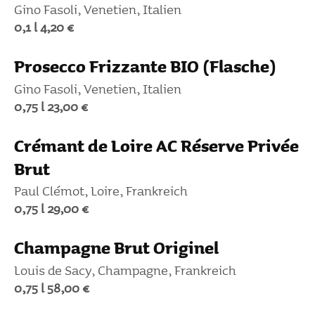
Gino Fasoli, Vene­tien, Italien
0,1 l 4,20 €
Prosecco Friz­zante BIO (Flasche)
Gino Fasoli, Vene­tien, Italien
0,75 l 23,00 €
Crémant de Loire AC Réserve Privée
Brut
Paul Clémot, Loire, Frank­reich
0,75 l 29,00 €
Cham­pagne Brut Originel
Louis de Sacy, Cham­pagne, Frank­reich
0,75 l 58,00 €