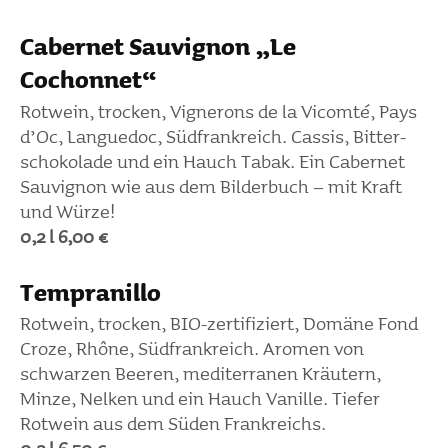
Cabernet Sauvi­gnon „Le
Cochonnet“
Rotwein, trocken, Vigne­rons de la Vicomté, Pays
d’Oc, Languedoc, Südfrank­reich. Cassis, Bitter­
scho­ko­lade und ein Hauch Tabak. Ein Cabernet
Sauvi­gnon wie aus dem Bilder­buch – mit Kraft
und Würze!
0,2 l 6,00 €
Tempr­anillo
Rotwein, trocken, BIO-zerti­fi­ziert, Domäne Fond
Croze, Rhône, Südfrank­reich. Aromen von
schwarzen Beeren, medi­ter­ranen Kräu­tern,
Minze, Nelken und ein Hauch Vanille. Tiefer
Rotwein aus dem Süden Frank­reichs.