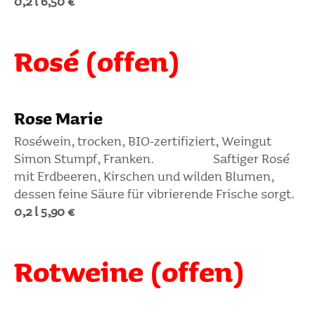
0,2 l 6,50 €
Rosé (offen)
Rose Marie
Rosé­wein, trocken, BIO-zerti­fi­ziert, Weingut
Simon Stumpf, Franken. Saftiger Rosé
mit Erdbeeren, Kirschen und wilden Blumen,
dessen feine Säure für vibrie­rende Frische sorgt.
0,2 l 5,90 €
Rotweine (offen)