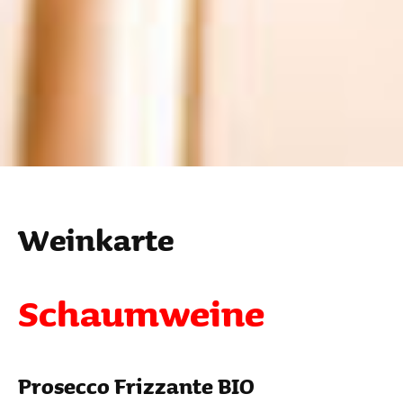
Wein­karte
Schaum­weine
Prosecco Friz­zante BIO