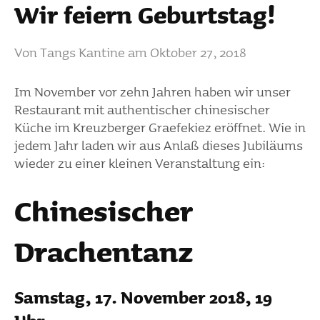
Wir feiern Geburtstag!
Von
Tangs Kantine
am
Oktober 27, 2018
Im November vor zehn Jahren haben wir unser
Restau­rant mit authen­ti­scher chine­si­scher
Küche im Kreuz­berger Grae­fe­kiez eröffnet. Wie in
jedem Jahr laden wir aus Anlaß dieses Jubi­läums
wieder zu einer kleinen Veran­stal­tung ein:
Chine­si­scher
Drachen­tanz
Samstag, 17. November 2018, 19