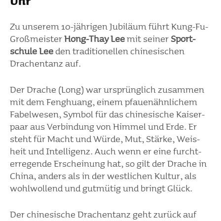
Uhr
Zu unserem 10-jährigen Jubi­läum führt Kung-Fu-
Groß­meister
Hong-Thay Lee
mit seiner
Sport­
schule Lee
den tradi­tio­nellen chine­si­schen
Drachen­tanz auf.
Der Drache (Long) war ursprüng­lich zusammen
mit dem Feng­huang, einem pfau­en­ähn­li­chem
Fabel­wesen, Symbol für das chine­si­sche Kaiser­
paar aus Verbin­dung von Himmel und Erde. Er
steht für Macht und Würde, Mut, Stärke, Weis­
heit und Intel­li­genz. Auch wenn er eine furcht­
erre­gende Erschei­nung hat, so gilt der Drache in
China, anders als in der west­li­chen Kultur, als
wohl­wol­lend und gutmütig und bringt Glück.
Der chine­si­sche Drachen­tanz geht zurück auf