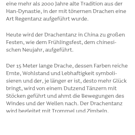
eine mehr als 2000 Jahre alte Tradi­tion aus der
Han-Dynastie, in der mit tönernen Drachen eine
Art Regen­tanz aufge­führt wurde.
Heute wird der Drachen­tanz in China zu großen
Festen, wie dem Früh­lings­fest, dem chine­si­
schen Neujahr, aufge­führt.
Der 15 Meter lange Drache, dessen Farben reiche
Ernte, Wohl­stand und Lebhaf­tig­keit symbo­li­
sieren und der, je länger er ist, desto mehr Glück
bringt, wird von einem Dutzend Tänzern mit
Stöcken geführt und ahmt die Bewe­gungen des
Windes und der Wellen nach. Der Drachen­tanz
wird begleitet mit Trommel und Zimbeln.
Wie jedes Jahr habe ich wieder beson­dere