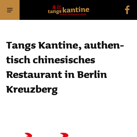
Tangs Kantine, authen­
tisch chine­si­sches
Restau­rant in Berlin
Kreuz­berg